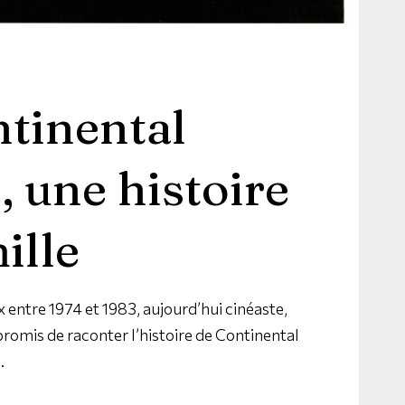
tinental
, une histoire
ille
x entre 1974 et 1983, aujourd’hui cinéaste,
promis de raconter l’histoire de Continental
…