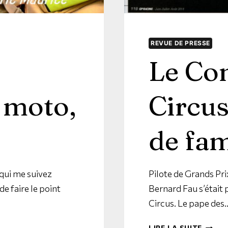
REVUE DE PRESSE
Le Con
 moto,
Circus
de fam
 qui me suivez
Pilote de Grands Pri
 de faire le point
Bernard Fau s’était 
Circus. Le pape des
LIRE LA SUITE