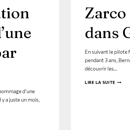
ation
Zarco 
d’une
dans 
par
En suivant le pilote
pendant 3 ans, Bern
découvrir les…
LIRE LA SUITE
m-hommage d’une
 y a juste un mois,